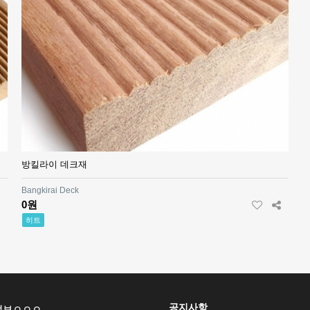
방킬라이 데크재
Bangkirai Deck
0원
히트
공지사항
정보ㅇㅇㅇ