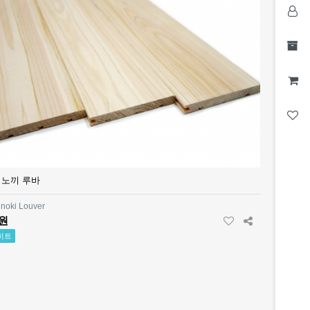
히노끼 루바
inoki Louver
0원
히트