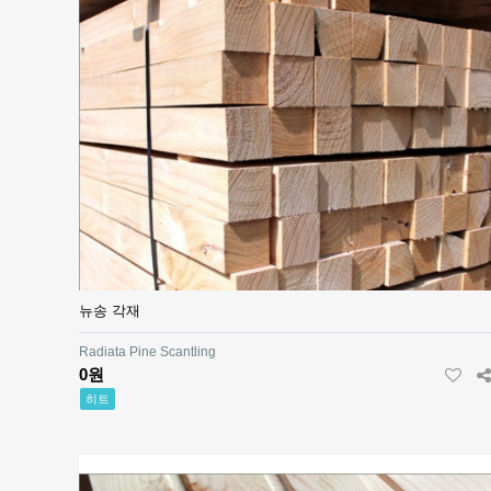
뉴송 각재
Radiata Pine Scantling
0원
히트