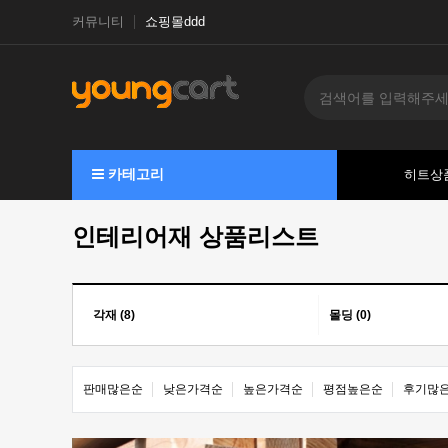
커뮤니티
쇼핑몰ddd
카테고리
히트상
인테리어재 상품리스트
각재 (8)
몰딩 (0)
판매많은순
낮은가격순
높은가격순
평점높은순
후기많