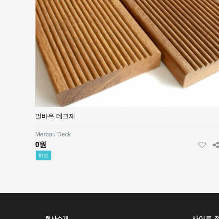
멀바우 데크재
Merbau Deck
0원
히트
사이트 
회사소개