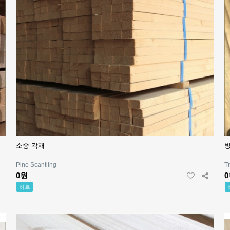
소송 각재
Pine Scantling
T
0원
히트