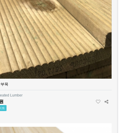
방부목
reated Lumber
0원
히트