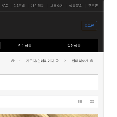
FAQ
1:1문의
개인결제
사용후기
상품문의
쿠폰존
로그인
인기상품
할인상품
가구재/인테리어재
인테리어재