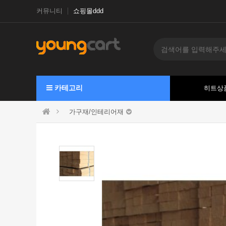
커뮤니티
쇼핑몰ddd
카테고리
히트상
가구재/인테리어재