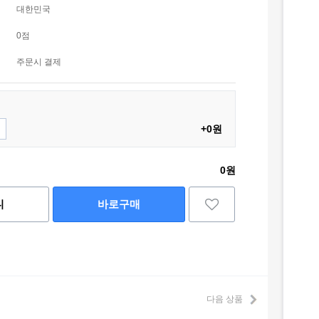
대한민국
0점
주문시 결제
+0원
0원
니
바로구매
다음 상품