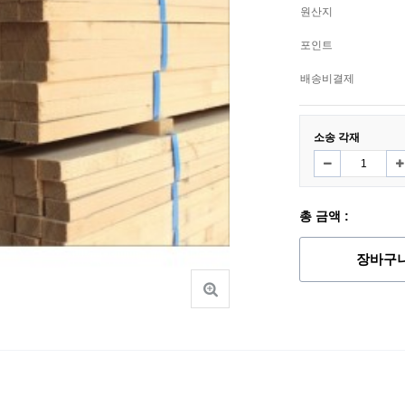
원산지
포인트
배송비결제
소송 각재
총 금액 :
장바구