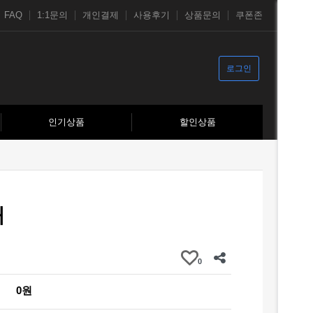
FAQ
1:1문의
개인결제
사용후기
상품문의
쿠폰존
로그인
인기상품
할인상품
재
0
0원