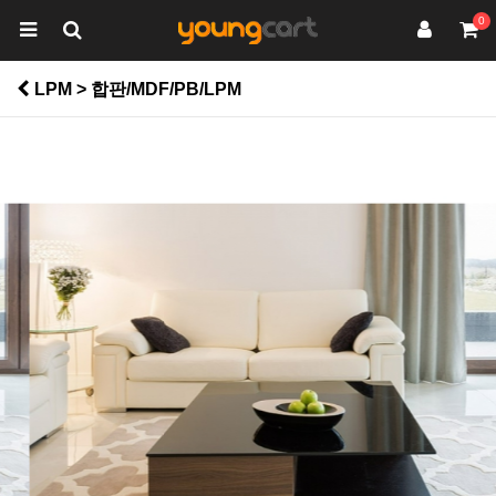
0
LPM > 합판/MDF/PB/LPM