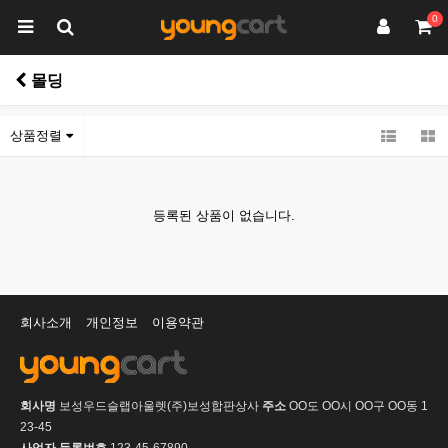
0
몰딩
상품정렬
등록된 상품이 없습니다.
회사소개
개인정보
이용약관
회사명
보성우드슬랩아울렛(주)보성합판상사
주소
OO도 OO시 OO구 OO동 1
23-45