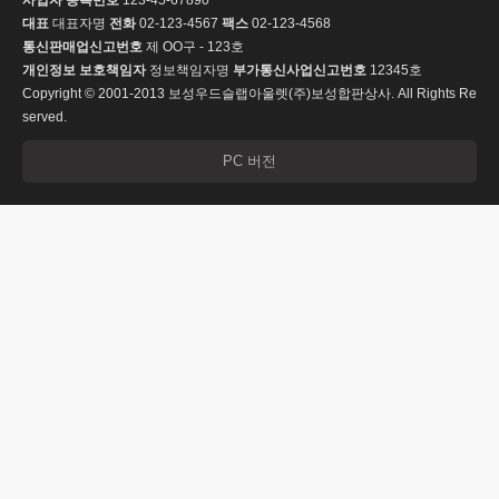
사업자 등록번호
123-45-67890
대표
대표자명
전화
02-123-4567
팩스
02-123-4568
통신판매업신고번호
제 OO구 - 123호
개인정보 보호책임자
정보책임자명
부가통신사업신고번호
12345호
Copyright © 2001-2013 보성우드슬랩아울렛(주)보성합판상사. All Rights Re
served.
PC 버전