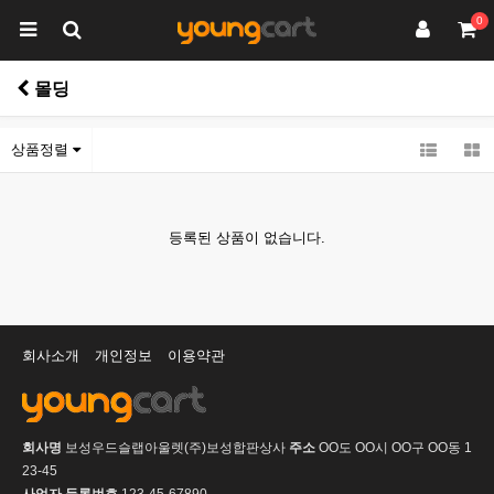
0
몰딩
상품정렬
등록된 상품이 없습니다.
회사소개
개인정보
이용약관
회사명
보성우드슬랩아울렛(주)보성합판상사
주소
OO도 OO시 OO구 OO동 1
23-45