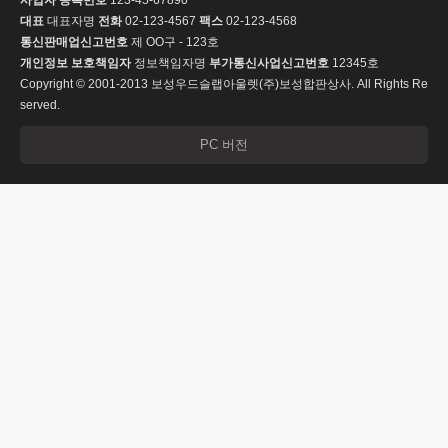
사업자 등록번호
123-45-67890
대표
대표자명
전화
02-123-4567
팩스
02-123-4568
통신판매업신고번호
제 OO구 - 123호
개인정보 보호책임자
정보책임자명
부가통신사업신고번호
12345호
Copyright © 2001-2013 보성우드슬랩아울렛(주)보성합판상사. All Rights Re
served.
PC 버전