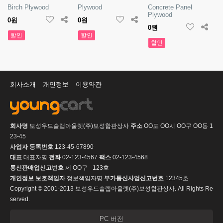
Birch Plywood
Plywood
Concrete Panel
Plywood
0원
0원
0원
할인
할인
할인
회사소개
개인정보
이용약관
회사명
보성우드슬랩아울렛(주)보성합판상사
주소
OO도 OO시 OO구 OO동 1
23-45
사업자 등록번호
123-45-67890
대표
대표자명
전화
02-123-4567
팩스
02-123-4568
통신판매업신고번호
제 OO구 - 123호
개인정보 보호책임자
정보책임자명
부가통신사업신고번호
12345호
Copyright © 2001-2013 보성우드슬랩아울렛(주)보성합판상사. All Rights Re
served.
PC 버전