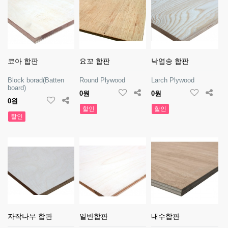
코아 합판
요꼬 합판
낙엽송 합판
Block borad(Batten
Round Plywood
Larch Plywood
board)
0원
0원
0원
할인
할인
할인
자작나무 합판
일반합판
내수합판