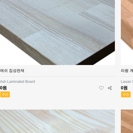
애쉬 집성판재
라왕 
Ash Laminated Board
Lauan S
0원
0원
추천
추천