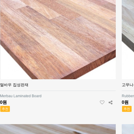
멀바우 집성판재
고무나
Merbau Laminated Board
Rubber
0원
0원
추천
추천