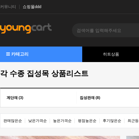
커뮤니티
쇼핑몰ddd
카테고리
히트상품
각 수종 집성목 상품리스트
계단재 (3)
집성판재 (8)
판매많은순
낮은가격순
높은가격순
평점높은순
후기많은순
최근등