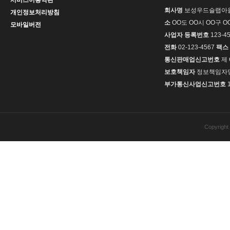
회사명
보성우드슬랩아울
개인정보처리방침
소
OO도 OO시 OO구 OO
모바일버전
사업자 등록번호
123-45
전화
02-123-4567
팩스
통신판매업신고번호
제 
보호책임자
정보책임자
부가통신사업신고번호
Copyrig