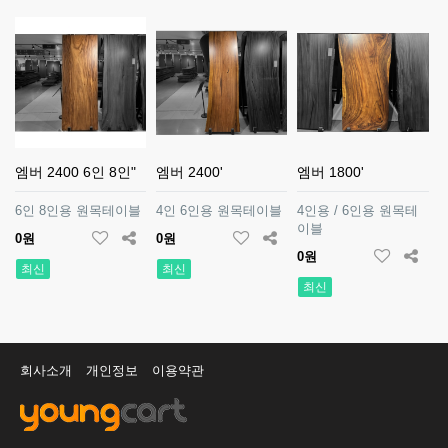
엠버 2400 6인 8인"
엠버 2400'
엠버 1800'
6인 8인용 원목테이블
4인 6인용 원목테이블
4인용 / 6인용 원목테
이블
0원
0원
0원
최신
최신
최신
회사소개
개인정보
이용약관