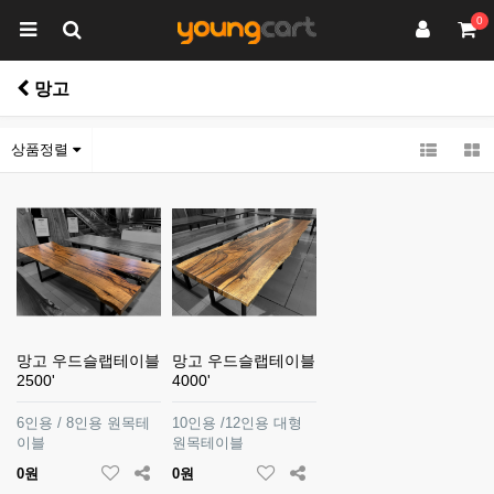
0
망고
상품정렬
망고 우드슬랩테이블
망고 우드슬랩테이블
2500'
4000'
6인용 / 8인용 원목테
10인용 /12인용 대형
이블
원목테이블
0원
0원