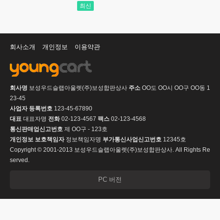
최신
회사소개
개인정보
이용약관
회사명
보성우드슬랩아울렛(주)보성합판상사
주소
OO도 OO시 OO구 OO동 1
23-45
사업자 등록번호
123-45-67890
대표
대표자명
전화
02-123-4567
팩스
02-123-4568
통신판매업신고번호
제 OO구 - 123호
개인정보 보호책임자
정보책임자명
부가통신사업신고번호
12345호
Copyright © 2001-2013 보성우드슬랩아울렛(주)보성합판상사. All Rights Re
served.
PC 버전