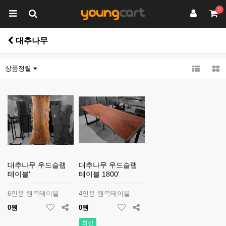
0
대추나무
상품정렬
대추나무 우드슬랩
대추나무 우드슬랩
테이블'
테이블 1800'
6인용 원목테이블
4인용 원목테이블
0원
0원
최신