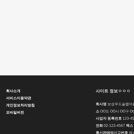
사이트 정보ㅇㅇㅇ
회사소개
서비스이용약관
회사명
보성우드슬랩아울
개인정보처리방침
소
OO도 OO시 OO구 OO
모바일버전
사업자 등록번호
123-45
전화
02-123-4567
팩스
통신판매업신고번호
제 