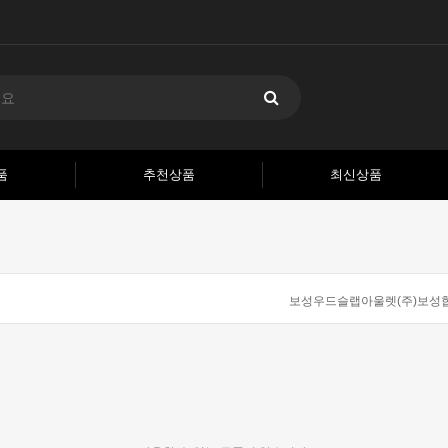
품
추천상품
최신상품
보성우드슬랩아울렛(주)보성합