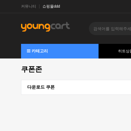
커뮤니티
쇼핑몰ddd
카테고리
히트상
쿠폰존
다운로드 쿠폰